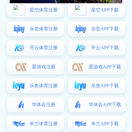
法兰斯与波尔图的较量揭示
足球战术与团队精神的完美
结合
2026-06-01
1
分享
在足球的世界里，战术与团队精神是两根不可或缺的支柱，
而法兰斯与波尔图的较量恰好展现了这两者之间的完美结
合。本文将从四个方面进行详细分析：首先，探讨法兰斯球
队所采用的战术设计，以及如何通过精确的定位和灵活的调
度来控制比赛节奏；其次，分析波尔图的团队协作及其在关
键时刻展现出的默契配合；第三，讨论足球运动中个人能力