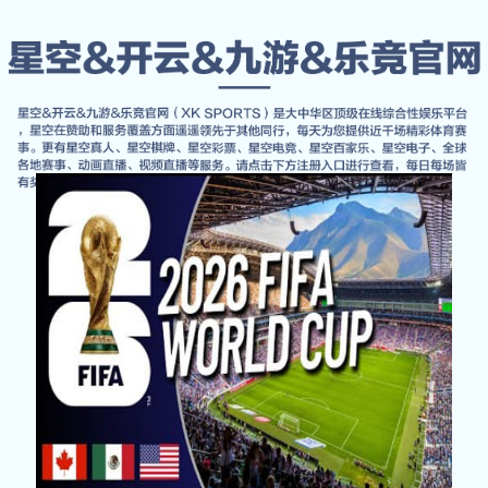
媒体报道
首页
媒体报道