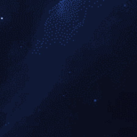
步深化。如果能够充分发挥其身高优势以及全面技艺，相信
需调整，以确保全队能够形成有效协同作战。这些变化都将
员心理上的激励同样至关重要。特别是在如今这个高度竞争
导师角色显得尤为重要。因此，在续约后的日子里，我们可
的一种有效方式。比如说，当某个年轻球员出现失误或状态