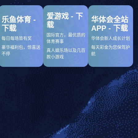
成功案例
媒体报道
服务方向
互动
mksport体育
推荐文章
活塞队对阵篮网队的精彩对决
及易建联的表现分析
2026-06-03