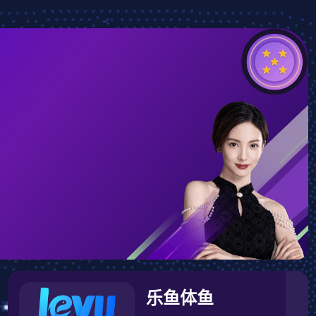
首页
介绍
MK SPORTS
成功案例
媒体报道
服务方向
媒体报道
首页
媒体报道