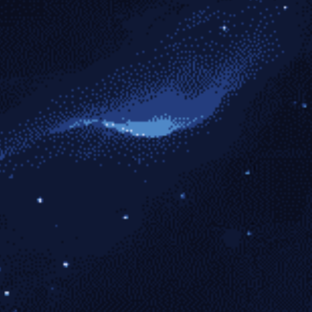
随着文班加入球队，这样的新战术或许将得到进一
会让马刺队在进攻端更加具备威胁，同时防守端也
直接影响到球队接下来的表现及成绩。
4、激励年轻球员成长
作为一名杰出的教练，除了技术指导外，对年轻球
的环境中，新秀们常常面临巨大的压力，而这时候
以预见到更多关于如何培养年轻人的讨论与实践。
通过鼓励与支持来帮助他们克服困难，是刺激成长