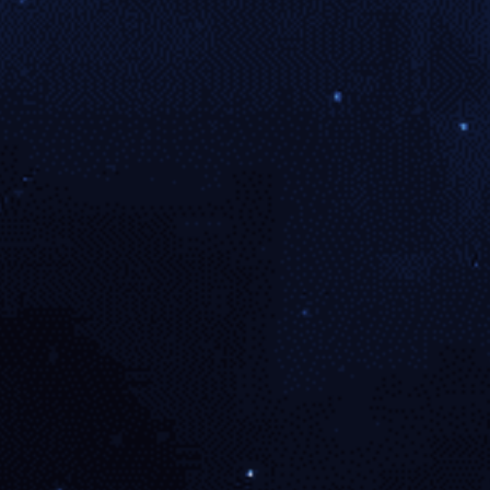
低迷时，应该给予正面的反馈，而不是简单粗暴地
从而增强自信心，这也是一种极佳的方法论。
此外，在训练之外，加强团队凝聚力也是提升整体
员都有归属感，这样才能形成一个团结一致、士气
了一支球队未来发展的方向，而相信在这些方面上，
总结：
综上所述，对于正在迈向新阶段的圣安东尼奥马刺而
波波维奇，无疑是引领球队前行的不二人选。从他
档，再到必要时刻进行大胆革新的决策，每一点都
位传奇人物对NBA乃至整个体育界所留下的不朽印
未来数年的旅程，将会是检验这位伟大教练新时代
生涯积累，将使得他再次创造历史成为可能。在这
球无尽热爱的坚持！
上一篇