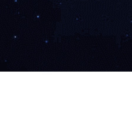
中国区|mksport体育|股份有限公司【六星好评】M
SPORTS,mksport体育,mksport官网,MK体育APP
好的体育运营商。提供网页版/手机版全站app下载
录平台后即可在线试看各种最新的体育信息和产品。
在线服务，欢迎前来体验！
邮箱订阅
Subsc
© 2026 - 版权所有
中国区|mksport体育|股份有限