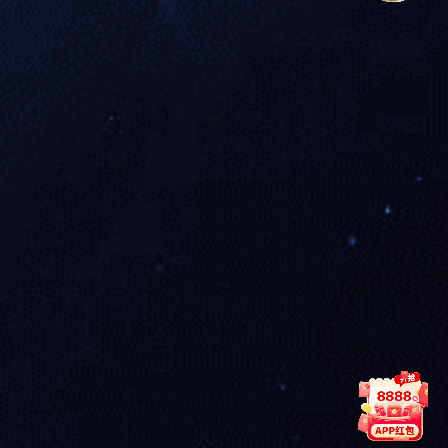
梅西领衔对决银河战舰足球传
奇再续辉煌篇章
2026-05-28
朱荣振：探索科技与人文交融
的创新之路与未来展望
2026-05-26
朗斯与阿雅GFCO对决分析及
比分预测推荐
2026-05-25
曼联主场迎战沃特福德精彩回
顾与赛后分析
2026-05-25