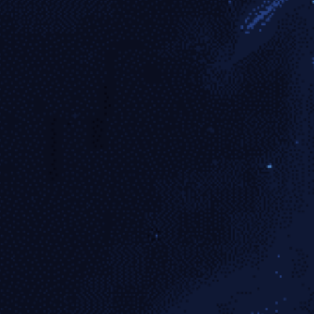
们通过整体协作，加大压迫力度，有效削弱了德国
另一方面，墨西哥则展现出了惊人的跑动能力和团
MK体育APP
攻击。在几次快攻中，他们多名前锋之
要因素之一。