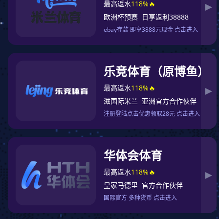
德国与墨西哥精彩对决
与战术分析
2026-05-16
1
在德国与墨西哥的精彩对决中，两队展现了高水平
将通过视频录播回顾比赛的精彩瞬间，并进行细致
意。首先，我们将探讨比赛前的准备和两队的战术
的表现以及最后总结这场对决对未来赛事的重要意
1、赛前准备与战术布局
在比赛开始之前，两队都进行了充分的准备工作。
队员的特点制定了相应的战术方案。他们希望通过