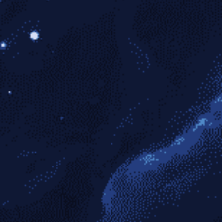
锋线的威力。
队配合。他们不仅在防守端稳固，而且能够迅速转换成
间默契配合形成威胁，而这种流畅性恰恰是他们取胜的重