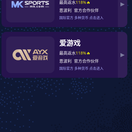
搜索
导航
介绍
MK SPORTS