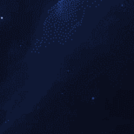
是成功因素之一。在第三节过后，当看到北京首钢加强进攻
转换，这显示出他们灵活应变能力的重要性。这种即时调整
争的重要原因之一。
有深远意义。不仅增强了两支球队之间竞争关系，也吸引了大
这样高水平竞技带来的不仅是身体上的较量，更是在心智层