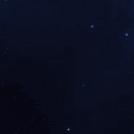
此外，这一赛事也促进了各俱乐部之间经验交流，
的发展路线。这无疑将推动整个CBA联赛向更高水
水平竞技状态下产生的新传奇！
总结：
综上所述，北京首钢与辽宁队之间2019年的巅峰
的篮球教学课。从精彩瞬间到关键球员，从深厚战
及运动精神带给我们的启示。
希望未来能有更多这样的经典赛事涌现，让我们共
书写。在这个过程中，无论是运动员还是教练以及
到属于自己的位置，共同推动篮球文化蓬勃发展！
下一篇